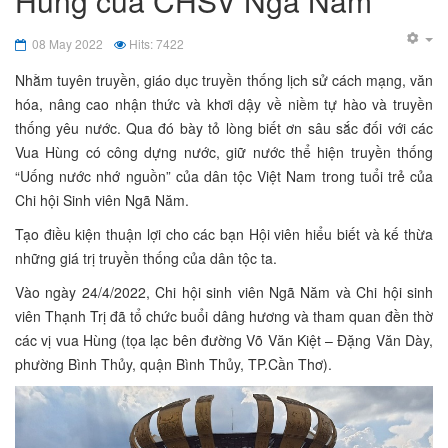
Hùng của CHSV Ngã Năm
08 May 2022
Hits: 7422
Nhằm tuyên truyền, giáo dục truyền thống lịch sử cách mạng, văn
hóa, nâng cao nhận thức và khơi dậy về niềm tự hào và truyền
thống yêu nước. Qua đó bày tỏ lòng biết ơn sâu sắc đối với các
Vua Hùng có công dựng nước, giữ nước thể hiện truyền thống
“Uống nước nhớ nguồn” của dân tộc Việt Nam trong tuổi trẻ của
Chi hội Sinh viên Ngã Năm.
Tạo điều kiện thuận lợi cho các bạn Hội viên hiểu biết và kế thừa
những giá trị truyền thống của dân tộc ta.
Vào ngày 24/4/2022, Chi hội sinh viên Ngã Năm và Chi hội sinh
viên Thạnh Trị đã tổ chức buổi dâng hương và tham quan đền thờ
các vị vua Hùng (tọa lạc bên đường Võ Văn Kiệt – Đặng Văn Dày,
phường Bình Thủy, quận Bình Thủy, TP.Cần Thơ).