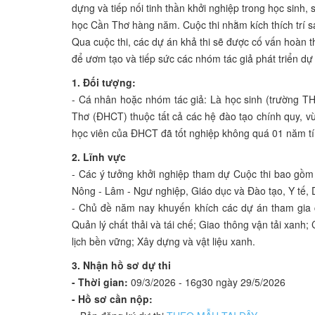
dựng và tiếp nối tinh thần khởi nghiệp trong học sinh,
học Cần Thơ hàng năm. Cuộc thi nhằm kích thích trí s
Qua cuộc thi, các dự án khả thi sẽ được cố vấn hoàn th
để ươm tạo và tiếp sức các nhóm tác giả phát triển dự
1. Đối tượng:
- Cá nhân hoặc nhóm tác giả: Là học sinh (trường T
Thơ (ĐHCT) thuộc tất cả các hệ đào tạo chính quy, vừa
học viên của ĐHCT đã tốt nghiệp không quá 01 năm tín
2. Lĩnh vực
- Các ý tưởng khởi nghiệp tham dự Cuộc thi bao gồm 
Nông - Lâm - Ngư nghiệp, Giáo dục và Đào tạo, Y tế, D
- Chủ đề năm nay khuyến khích các dự án tham gia c
Quản lý chất thải và tái chế; Giao thông vận tải xan
lịch bền vững; Xây dựng và vật liệu xanh.
3. Nhận hồ sơ dự thi
- Thời gian:
09/3/2026 - 16g30 ngày 29/5/2026
- Hồ sơ cần nộp: