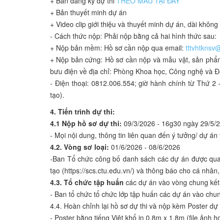
+ Bản đăng ký dự thi
THEO MẪU TẠI ĐÂY
+ Bản thuyết minh dự án
+ Video clip giới thiệu và thuyết minh dự án, dài khôn
- Cách thức nộp: Phải nộp bằng cả hai hình thức sau:
+ Nộp bản mềm: Hồ sơ cần nộp qua email:
tttvhtknsv
+ Nộp bản cứng: Hồ sơ cần nộp và mẫu vật, sản phẩm 
bưu điện về địa chỉ: Phòng Khoa học, Công nghệ và Đổ
- Điện thoại: 0812.006.554; giờ hành chính từ Thứ 
tạo).
4. Tiến trình dự thi:
4.1 Nộp hồ sơ dự thi:
09/3/2026 - 16g30 ngày 29/5/
- Mọi nội dung, thông tin liên quan đến ý tưởng/ dự á
4.2. Vòng sơ loại:
01/6/2026 - 08/6/2026
-Ban Tổ chức công bố danh sách các dự án được qua
tạo (https://scs.ctu.edu.vn/) và thông báo cho cá nhân
4.3. Tổ chức tập huấn
các dự án vào vòng chung kết
- Ban tổ chức tổ chức lớp tập huấn các dự án vào chu
4.4. Hoàn chỉnh lại hồ sơ dự thi và nộp kèm Poster dự
- Poster bằng tiếng Việt khổ in 0.8m x 1.8m (file ảnh ho