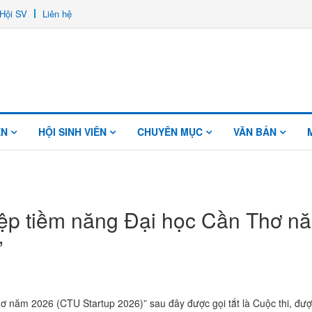
Hội SV
Liên hệ
ÊN
HỘI SINH VIÊN
CHUYÊN MỤC
VĂN BẢN
iệp tiềm năng Đại học Cần Thơ n
”
ơ năm 2026 (CTU Startup 2026)” sau đây được gọi tắt là Cuộc thi, đượ