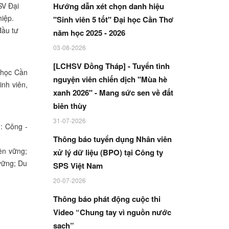
SV Đại
Hướng dẫn xét chọn danh hiệu
hiệp.
"Sinh viên 5 tốt" Đại học Cần Thơ
đầu tư
năm học 2025 - 2026
03-08-2026
[LCHSV Đồng Tháp] - Tuyển tình
 học Cần
nguyện viên chiến dịch "Mùa hè
inh viên,
xanh 2026" - Mang sức sen về đất
biên thùy
31-07-2026
: Công -
Thông báo tuyển dụng Nhân viên
ền vững;
xử lý dữ liệu (BPO) tại Công ty
 vững; Du
SPS Việt Nam
20-07-2026
Thông báo phát động cuộc thi
Video “Chung tay vì nguồn nước
sạch”