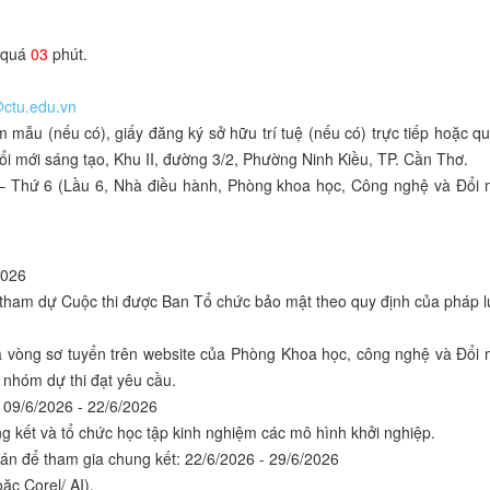
g quá
03
phút.
@ctu.edu.vn
mẫu (nếu có), giấy đăng ký sở hữu trí tuệ (nếu có) trực tiếp hoặc q
i mới sáng tạo, Khu II, đường 3/2, Phường Ninh Kiều, TP. Cần Thơ.
2 – Thứ 6 (Lầu 6, Nhà điều hành, Phòng khoa học, Công nghệ và Đổi 
2026
n tham dự Cuộc thi được Ban Tổ chức bảo mật theo quy định của pháp l
 vòng sơ tuyển trên website của Phòng Khoa học, công nghệ và Đổi 
, nhóm dự thi đạt yêu cầu.
 09/6/2026 - 22/6/2026
ng kết và tổ chức học tập kinh nghiệm các mô hình khởi nghiệp.
 án để tham gia chung kết: 22/6/2026 - 29/6/2026
ặc Corel/ AI).