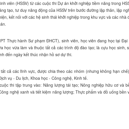
 sinh viên (HSSV) từ các cuộc thi Dự án khởi nghiệp tiềm năng trong HS
áng tạo, tư duy năng động của HSSV trên bước đường lập thân, lập ng
iện, kết nối với các hệ sinh thái khởi nghiệp trong khu vực và các nhà 
 án.
HPT Thực hành Sư phạm ĐHCT), sinh viên, học viên đang học tại Đại
 học vừa làm và thuộc tất cả các trình độ đào tạo; là cựu học sinh, s
h đến ngày kết thúc nhận hồ sơ dự thi.
tất cả các lĩnh vực, được chia theo các nhóm (nhưng không hạn chế)
ịch vụ - Du lịch, Khoa học - Công nghệ, Kinh tế.
uộc thi tập trung vào: Năng lượng tái tạo; Nông nghiệp hữu cơ và b
h; Công nghệ xanh và tiết kiệm năng lượng; Thực phẩm và đồ uống bền