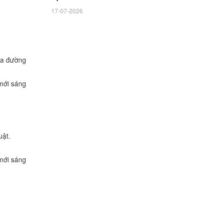
17-07-2026
ua đường
mới sáng
uật.
mới sáng