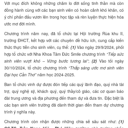
Với mục đích không những chăm lo đời sống tinh thần mà còn
đồng hành cùng với các bạn sinh viên có hoàn cảnh khó khăn, có
ý chí phấn đấu vươn lên trong học tập và rèn luyện thực hiện hóa
ước mơ đời mình.
Chương trình năm nay, đã tổ chức tại Hội trường Rùa khu II,
trường ĐHCT, kết hợp với các chuyên đề hữu ích, cung cấp kiến
thức thực tiễn cho sinh viên, cụ thể:
(1)
Vào ngày 29/9/2024, phối
hợp tổ chức với Nha Khoa Tâm Đức Smile chương trình
“Tiếp sức
sinh viên vượt khó – Vững bước tương lai”
;
(2)
Vào tối ngày
30/10/2024, tổ chức chương trình
“Thắp sáng ước mơ sinh viên
Đại học Cần Thơ”
năm học 2024-2025.
Ban tổ chức vinh dự được đón tiếp các quý lãnh đạo, quý nhà tài
trợ, quý nghệ sỹ, khách quý, quý thầy/cô giáo, các cơ quan báo
đài trung ương và địa phương đến tham dự và đưa tin. Đặc biệt là
các bạn sinh viên trường đã dành thời gian đến tham dự chương
trình ý nghĩa này.
Chương trình còn nhận được những chia sẻ sâu sát như:
(1)