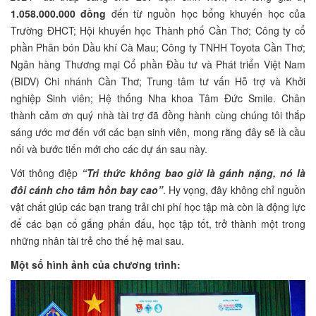
1.058.000.000 đồng
đến từ nguồn học bổng khuyến học của
Trường ĐHCT; Hội khuyến học Thành phố Cần Thơ; Công ty cổ
phần Phân bón Dầu khí Cà Mau; Công ty TNHH Toyota Cần Thơ;
Ngân hàng Thương mại Cổ phần Đầu tư và Phát triển Việt Nam
(BIDV) Chi nhánh Cần Thơ; Trung tâm tư vấn Hỗ trợ và Khởi
nghiệp Sinh viên; Hệ thống Nha khoa Tâm Đức Smile. Chân
thành cảm ơn quý nhà tài trợ đã đồng hành cùng chúng tôi thắp
sáng ước mơ đến với các bạn sinh viên, mong rằng đây sẽ là cầu
nối và bước tiến mới cho các dự án sau này.
Với thông điệp
“Tri thức không bao giờ là gánh nặng, nó là
đôi cánh cho tâm hồn bay cao”
. Hy vọng, đây không chỉ nguồn
vật chất giúp các bạn trang trải chi phí học tập mà còn là động lực
để các bạn cố gắng phấn đấu, học tập tốt, trở thành một trong
những nhân tài trẻ cho thế hệ mai sau.
Một số hình ảnh của chương trình: