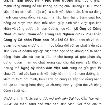
GS.TS. Trần Ngọc Hải - Phó Hiệu trưởng
nhà trường nhấn
mạnh rằng những nỗ lực không ngừng của Trường ĐHCT trong
việc hỗ trợ sinh viên, đặc biệt là sinh viên khó khăn. Nhờ sự đồng
hành của cộng đồng và các nhà hảo tâm, hàng trăm suất học
bổng đã được trao tặng mỗi năm, giúp sinh viên vượt qua khó
khăn và vững bước trên con đường học vấn.
(2)
Ông Lê Công
Nhất Phương, Giám đốc Trung tâm Nghiên cứu - Phát triển
Công ty Cổ phần Phân bón Dầu khí Cà Mau
, chia sẻ về tầm
quan trọng của chương trình học bổng đối với sự phát triển của
sinh viên và doanh nghiệp. Việc trao học bổng không chỉ là hành
động nhân văn mà còn là đầu tư cho tương lai, góp phần xây
dựng nguồn nhân lực chất lượng cao cho đất nước.
(3)
Không
những thế
Nghệ sỹ Nhân dân Việt Anh
cũng đã gửi gắm lời
chúc đến với các bạn sinh viên hãy hết mình trên con đường tìm
kiếm tri thức đời mình, bên cạnh đó cũng sẽ tiếp tục đồng hành
để tạo ra những hoạt động và chương trình ý nghĩa đối với cộng
đồng và xã hội.
Chương trình
“Thắp sáng ước mơ sinh viên Đại học Cần Thơ năm
2024”
đã thắp sáng cho
237
bạn sinh viên, với tổng giá trị