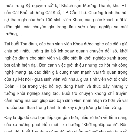
thức trong Kỷ nguyên số” tại Khách sạn Mường Thanh, khu E1,
cồn Cái Khế, phường Cái Khế, TP. Cần Thơ. Chương trình thu hút
sự tham gia của hơn 100 sinh viên Khoa, cùng các khách mời là
diễn giả, các chuyên gia trong lĩnh vực nông nghiệp và môi
trường,…
Tại buổi Tọa đàm, các bạn sinh viên Khoa được nghe các diễn giả
chia sẻ nhiều thông tin bổ ích xoay quanh chuyển đổi số, khởi
nghiệp dành cho sinh viên và đặc biệt là khởi nghiệp xanh trong
bối cảnh hiện đại. Bên cạnh việc giới thiệu những cơ hội mà công
nghệ mang lại, các diễn giả cũng nhấn mạnh vai trò quan trọng
của sự kết nối - giữa sinh viên với nhau, giữa sinh viên với tổ chức
Đoàn - Hội trong việc hỗ trợ, đồng hành và thúc đẩy những ý
tưởng khởi nghiệp sáng tạo. Buổi trò chuyện không chỉ truyền
cảm hứng mà còn giúp các bạn sinh viên nhìn nhận rõ hơn về vai
trò của bản thân trong hành trình xây dựng tương lai bền vững.
Đây là dịp để các bạn tiếp cận gần hơn, hiểu rõ hơn về tiềm năng
của xu hướng phát triển mới - xu hướng “Khởi nghiệp xanh”. Bên
cạnh đó, buổi Tọa đàm cũng đã góp phần gợi mở cho các bạn về