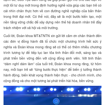
một lối tư duy mới trong định hướng nghề vừa giúp các bạn trẻ có
cái nhìn chân thực hơn về con đường nghề nghiệp của bản thân
trong thời đại mới. Có thể nói, đây sẽ là một bước kiến tạo, một
nền tảng vững chắc để xây dựng nên thế hệ doanh nhân trẻ đầy
trách nhiệm với xã hội và môi trường.
Cuối lời, Đoàn khoa MT&TNTN xin gửi lời cảm ơn chân thành đến
các đơn vị đồng hành đã tổ chức một chương trình hết sức ý
nghĩa và Đoàn khoa mong rằng sẽ có thể có thêm nhiều chương
trình tương tự để tiếp tục lan tỏa tinh thần đổi mới, sáng tạo và
phát triển bền vững đến với cộng đồng sinh viên. Với tinh thần
“dám nghĩ dám làm” của tuổi trẻ, Đoàn khoa mong rằng, từ hôm
nay, mỗi bạn trẻ sẽ “từng bước thực hiện” để biến ý tưởng thành
hành động, biến khát vọng thành hiện thực - cho chính mình, cho
cộng đồng và cho một tương lai phát triển hài hòa, bền vững.