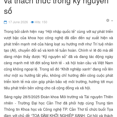
và thách thức trong kỷ nguyên
số
17 June 2026
Hits: 150
Trong bối cảnh hiện nay “Hội nhập quốc tế” cùng với sự phát triển
vượt bậc của khoa học công nghệ đã dẫn đến sự xuất hiện và
phát triển mạnh mẽ của hàng loạt xu hướng mới như Trí tuệ nhân
tạo (AI), chuyển đổi số và kinh tế tuần hoàn. Chính vì lẽ đó mà dễ
dàng nhận thấy được “Kỷ nguyên số” đã và đang tác động ngày
càng mạnh mẽ tới đời sống kinh tế - xã hội toàn cầu và Việt Nam
cũng không ngoại lệ. Trong số đó “Khởi nghiệp xanh” đang nổi lên
như một xu hướng tất yếu, không chỉ hướng đến công cuộc phát
triển kinh tế mà còn góp phần bảo vệ môi trường, hướng tới mục
tiêu phát triển bền vững cho cả cộng đồng và xã hội.
Sáng ngày 28/5/2025 Đoàn khoa Môi trường và Tài nguyên Thiên
nhiên - Trường Đại học Cần Thơ đã phối hợp cùng Trung tâm
Thông tin Khoa học và Công nghệ TP. Cần Thơ tổ chức buổi Tọa
đàm với chủ đề “TỌA ĐÀM KHỞI NGHIỆP XANH: Cơ hội và thách