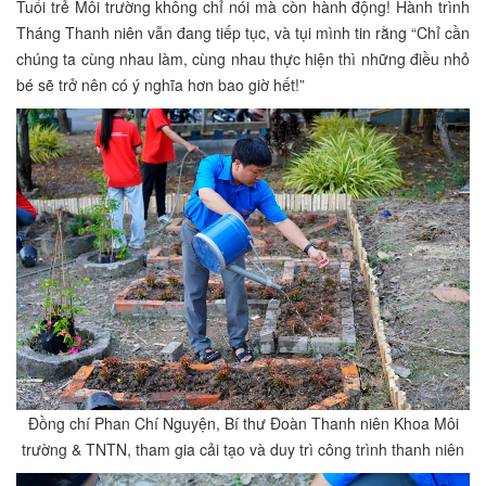
Tuổi trẻ Môi trường không chỉ nói mà còn hành động! Hành trình
Tháng Thanh niên vẫn đang tiếp tục, và tụi mình tin rằng “Chỉ cần
chúng ta cùng nhau làm, cùng nhau thực hiện thì những điều nhỏ
bé sẽ trở nên có ý nghĩa hơn bao giờ hết!”
Đồng chí Phan Chí Nguyện, Bí thư Đoàn Thanh niên Khoa Môi
trường & TNTN, tham gia cải tạo và duy trì công trình thanh niên