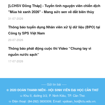
[LCHSV Đồng Tháp] - Tuyển tình nguyện viên chiến dịch
"Mùa hè xanh 2026" - Mang sức sen về đất biên thùy
31-07-2026
Thông báo tuyển dụng Nhân viên xử lý dữ liệu (BPO) tại
Công ty SPS Việt Nam
20-07-2026
Thông báo phát động cuộc thi Video “Chung tay vì
nguồn nước sạch”
17-07-2026
----- Gửi tin bài -----
© 2020 ĐOÀN THANH NIÊN - HỘI SINH VIÊN ĐẠI HỌC CẦN THƠ
➯ Khu II, đường 3/2, P. Ninh Kiều, TP. Cần Thơ.
➯ Điện thoại: (84-292) 3830309; Email: vpdoan_hoi@ctu.edu.vn.