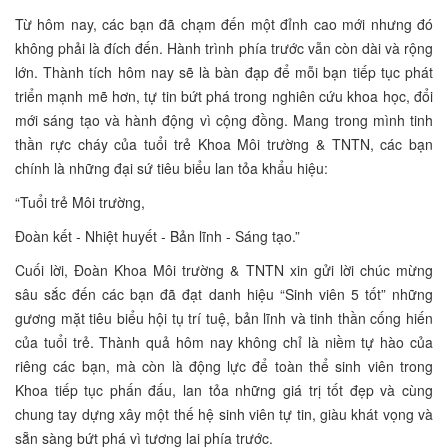
Từ hôm nay, các bạn đã chạm đến một đỉnh cao mới nhưng đó
không phải là đích đến. Hành trình phía trước vẫn còn dài và rộng
lớn. Thành tích hôm nay sẽ là bàn đạp để mỗi bạn tiếp tục phát
triển mạnh mẽ hơn, tự tin bứt phá trong nghiên cứu khoa học, đổi
mới sáng tạo và hành động vì cộng đồng. Mang trong mình tinh
thần rực cháy của tuổi trẻ Khoa Môi trường & TNTN, các bạn
chính là những đại sứ tiêu biểu lan tỏa khẩu hiệu:
“Tuổi trẻ Môi trường,
Đoàn kết - Nhiệt huyết - Bản lĩnh - Sáng tạo.”
Cuối lời, Đoàn Khoa Môi trường & TNTN xin gửi lời chúc mừng
sâu sắc đến các bạn đã đạt danh hiệu “Sinh viên 5 tốt” những
gương mặt tiêu biểu hội tụ trí tuệ, bản lĩnh và tinh thần cống hiến
của tuổi trẻ. Thành quả hôm nay không chỉ là niềm tự hào của
riêng các bạn, mà còn là động lực để toàn thể sinh viên trong
Khoa tiếp tục phấn đấu, lan tỏa những giá trị tốt đẹp và cùng
chung tay dựng xây một thế hệ sinh viên tự tin, giàu khát vọng và
sẵn sàng bứt phá vì tương lai phía trước.