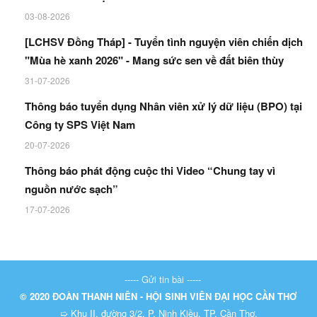
03-08-2026
[LCHSV Đồng Tháp] - Tuyển tình nguyện viên chiến dịch
"Mùa hè xanh 2026" - Mang sức sen về đất biên thùy
31-07-2026
Thông báo tuyển dụng Nhân viên xử lý dữ liệu (BPO) tại
Công ty SPS Việt Nam
20-07-2026
Thông báo phát động cuộc thi Video “Chung tay vì
nguồn nước sạch”
17-07-2026
----- Gửi tin bài -----
© 2020 ĐOÀN THANH NIÊN - HỘI SINH VIÊN ĐẠI HỌC CẦN THƠ
➯ Khu II, đường 3/2, P. Ninh Kiều, TP. Cần Thơ.