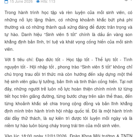
15 June 2026
Hits: 113
Trong hành trình học tập và rèn luyện của mỗi sinh viên, có
những nỗ lực lặng thầm, có những khoảnh khắc bứt phá phi
thường và có những thành quả xứng đáng để được trân trọng và
tự hào. Danh hiệu “Sinh viên 5 tốt” chính là dấu ấn vàng son
khẳng định bản lĩnh, trí tuệ và khát vọng cống hiến của mỗi sinh
viên.
Với 5 tiêu chí: Đạo đức tốt - Học tập tốt - Thể lực tốt - Tình
nguyện tốt - Hội nhập tốt , phong trào “Sinh viên 5 tốt” không chỉ
chú trọng trau dồi tri thức mà còn hướng đến xây dựng một thế
hệ sinh viên giàu lý tưởng, bản lĩnh và tinh thần cống hiến. Tại nơi
đây, những người trẻ luôn nỗ lực hoàn thiện chính mình từ từng
tiết học trên giảng đường, từng bước chạy trên sân thể thao, đến
từng khoảnh khắc sẻ chia trong cộng đồng và bản lĩnh khẳng
định mình trên hành trình hội nhập quốc tế. Đó là một hành trình
dài đầy thử thách, là sự kiên trì được tôi luyện mỗi ngày và là
niềm tự hào luôn bùng cháy trong trái tim của mỗi sinh viên.
Vào lúc 18:00 ngày 12/01/2026, Đoàn Khoa Môi trường & TNTN