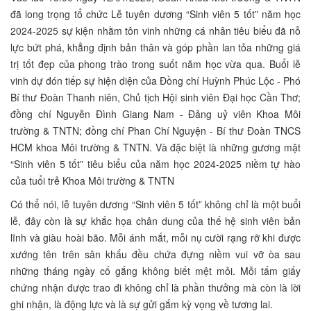
đã long trọng tổ chức Lễ tuyên dương “Sinh viên 5 tốt” năm học
2024-2025 sự kiện nhằm tôn vinh những cá nhân tiêu biểu đã nỗ
lực bứt phá, khẳng định bản thân và góp phần lan tỏa những giá
trị tốt đẹp của phong trào trong suốt năm học vừa qua. Buổi lễ
vinh dự đón tiếp sự hiện diện của Đồng chí Huỳnh Phúc Lộc - Phó
Bí thư Đoàn Thanh niên, Chủ tịch Hội sinh viên Đại học Cần Thơ;
đồng chí Nguyễn Đình Giang Nam - Đảng uỷ viên Khoa Môi
trường & TNTN; đồng chí Phan Chí Nguyện - Bí thư Đoàn TNCS
HCM khoa Môi trường & TNTN. Và đặc biệt là những gương mặt
“Sinh viên 5 tốt” tiêu biểu của năm học 2024-2025 niềm tự hào
của tuổi trẻ Khoa Môi trường & TNTN
Có thể nói, lễ tuyên dương “Sinh viên 5 tốt” không chỉ là một buổi
lễ, đây còn là sự khắc họa chân dung của thế hệ sinh viên bản
lĩnh và giàu hoài bão. Mỗi ánh mắt, mỗi nụ cười rạng rỡ khi được
xướng tên trên sân khấu đều chứa đựng niềm vui vỡ òa sau
những tháng ngày cố gắng không biết mệt mỏi. Mỗi tấm giấy
chứng nhận được trao đi không chỉ là phần thưởng mà còn là lời
ghi nhận, là động lực và là sự gửi gắm kỳ vọng về tương lai.