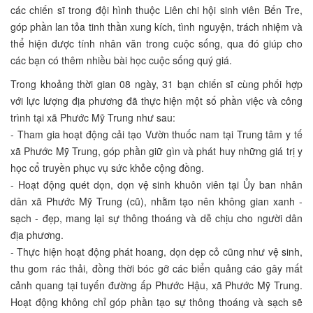
các chiến sĩ trong đội hình thuộc Liên chi hội sinh viên Bến Tre,
góp phần lan tỏa tinh thần xung kích, tình nguyện, trách nhiệm và
thể hiện được tính nhân văn trong cuộc sống, qua đó giúp cho
các bạn có thêm nhiều bài học cuộc sống quý giá.
Trong khoảng thời gian 08 ngày, 31 bạn chiến sĩ cùng phối hợp
với lực lượng địa phương đã thực hiện một số phần việc và công
trình tại xã Phước Mỹ Trung như sau:
- Tham gia hoạt động cải tạo Vườn thuốc nam tại Trung tâm y tế
xã Phước Mỹ Trung, góp phần giữ gìn và phát huy những giá trị y
học cổ truyền phục vụ sức khỏe cộng đồng.
- Hoạt động quét dọn, dọn vệ sinh khuôn viên tại Ủy ban nhân
dân xã Phước Mỹ Trung (cũ), nhằm tạo nên không gian xanh -
sạch - đẹp, mang lại sự thông thoáng và dễ chịu cho người dân
địa phương.
- Thực hiện hoạt động phát hoang, dọn dẹp cỏ cũng như vệ sinh,
thu gom rác thải, đồng thời bóc gỡ các biển quảng cáo gây mất
cảnh quang tại tuyến đường ấp Phước Hậu, xã Phước Mỹ Trung.
Hoạt động không chỉ góp phần tạo sự thông thoáng và sạch sẽ