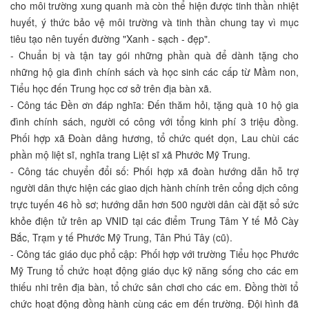
cho môi trường xung quanh mà còn thể hiện được tinh thần nhiệt
huyết, ý thức bảo vệ môi trường và tinh thần chung tay vì mục
tiêu tạo nên tuyến đường "Xanh - sạch - đẹp".
- Chuẩn bị và tận tay gói những phần quà để dành tặng cho
những hộ gia đình chính sách và học sinh các cấp từ Mầm non,
Tiểu học đến Trung học cơ sở trên địa bàn xã.
- Công tác Đền ơn đáp nghĩa: Đến thăm hỏi, tặng quà 10 hộ gia
đình chính sách, người có công với tổng kinh phí 3 triệu đồng.
Phối hợp xã Đoàn dâng hương, tổ chức quét dọn, Lau chùi các
phần mộ liệt sĩ, nghĩa trang Liệt sĩ xã Phước Mỹ Trung.
- Công tác chuyển đổi số: Phối hợp xã đoàn hướng dẫn hỗ trợ
người dân thực hiện các giao dịch hành chính trên cổng dịch công
trực tuyến 46 hồ sơ; hướng dẫn hơn 500 người dân cài đặt sổ sức
khỏe điện tử trên ap VNID tại các điểm Trung Tâm Y tế Mỏ Cày
Bắc, Trạm y tế Phước Mỹ Trung, Tân Phú Tây (cũ).
- Công tác giáo dục phổ cập: Phối hợp với trường Tiểu học Phước
Mỹ Trung tổ chức hoạt động giáo dục kỹ năng sống cho các em
thiếu nhi trên địa bàn, tổ chức sân chơi cho các em. Đồng thời tổ
chức hoạt động đồng hành cùng các em đến trường. Đội hình đã