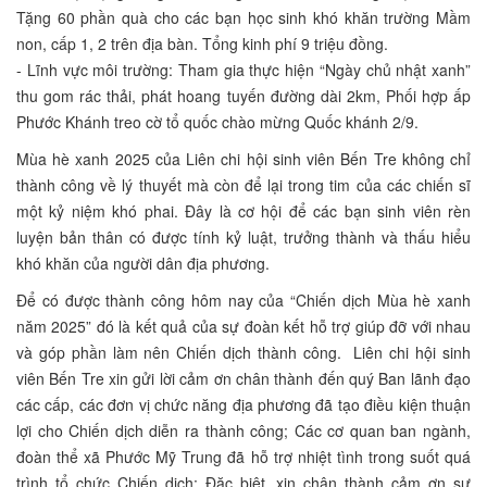
Tặng 60 phần quà cho các bạn học sinh khó khăn trường Mầm
non, cấp 1, 2 trên địa bàn. Tổng kinh phí 9 triệu đồng.
- Lĩnh vực môi trường: Tham gia thực hiện “Ngày chủ nhật xanh”
thu gom rác thải, phát hoang tuyến đường dài 2km, Phối hợp ấp
Phước Khánh treo cờ tổ quốc chào mừng Quốc khánh 2/9.
Mùa hè xanh 2025 của Liên chi hội sinh viên Bến Tre không chỉ
thành công về lý thuyết mà còn để lại trong tim của các chiến sĩ
một kỷ niệm khó phai. Đây là cơ hội để các bạn sinh viên rèn
luyện bản thân có được tính kỷ luật, trưởng thành và thấu hiểu
khó khăn của người dân địa phương.
Để có được thành công hôm nay của “Chiến dịch Mùa hè xanh
năm 2025” đó là kết quả của sự đoàn kết hỗ trợ giúp đỡ với nhau
và góp phần làm nên Chiến dịch thành công. Liên chi hội sinh
viên Bến Tre xin gửi lời cảm ơn chân thành đến quý Ban lãnh đạo
các cấp, các đơn vị chức năng địa phương đã tạo điều kiện thuận
lợi cho Chiến dịch diễn ra thành công; Các cơ quan ban ngành,
đoàn thể xã Phước Mỹ Trung đã hỗ trợ nhiệt tình trong suốt quá
trình tổ chức Chiến dịch; Đặc biệt, xin chân thành cảm ơn sự