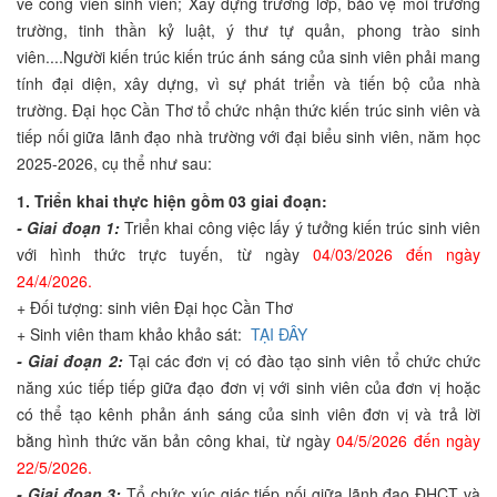
về công viên sinh viên; Xây dựng trường lớp, bảo vệ môi trường
trường, tinh thần kỷ luật, ý thư tự quản, phong trào sinh
viên....Người kiến ​​trúc kiến ​​​​trúc ánh sáng của sinh viên phải mang
tính đại diện, xây dựng, vì sự phát triển và tiến bộ của nhà
trường. Đại học Cần Thơ tổ chức nhận thức kiến ​​trúc sinh viên và
tiếp nối giữa lãnh đạo nhà trường với đại biểu sinh viên, năm học
2025-2026, cụ thể như sau:
1. Triển khai thực hiện gồm 03 giai đoạn:
- Giai đoạn 1:
Triển khai công việc lấy ý tưởng kiến ​​trúc sinh viên
với hình thức trực tuyến, từ ngày
04/03/2026 đến ngày
24/4/2026.
+ Đối tượng: sinh viên Đại học Cần Thơ
+ Sinh viên tham khảo khảo sát:
TẠI ĐÂY
- Giai đoạn 2:
Tại các đơn vị có đào tạo sinh viên tổ chức chức
năng xúc tiếp tiếp giữa đạo đơn vị với sinh viên của đơn vị hoặc
có thể tạo kênh phản ánh sáng của sinh viên đơn vị và trả lời
bằng hình thức văn bản công khai, từ ngày
04/5/2026 đến ngày
22/5/2026.
- Giai đoạn 3:
Tổ chức xúc giác tiếp nối giữa lãnh đạo ĐHCT và