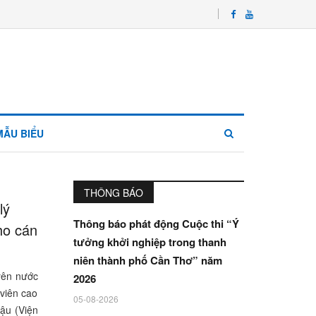
MẪU BIỂU
THÔNG BÁO
lý
Thông báo phát động Cuộc thi “Ý
ho cán
tưởng khởi nghiệp trong thanh
niên thành phố Cần Thơ” năm
yên nước
2026
 viên cao
05-08-2026
hậu (Viện