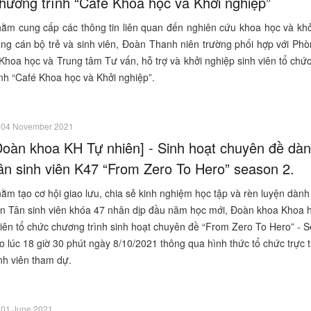
hương trình “Café Khoa học và Khởi nghiệp”
ằm cung cấp các thông tin liên quan đến nghiên cứu khoa học và khở
ong cán bộ trẻ và sinh viên, Đoàn Thanh niên trường phối hợp với Ph
 Khoa học và Trung tâm Tư vấn, hỗ trợ và khởi nghiệp sinh viên tổ ch
ình “Café Khoa học và Khởi nghiệp”.
04 November 2021
Đoàn khoa KH Tự nhiên] - Sinh hoạt chuyên đề dà
ân sinh viên K47 “From Zero To Hero” season 2.
ằm tạo cơ hội giao lưu, chia sẻ kinh nghiệm học tập và rèn luyện dành
n Tân sinh viên khóa 47 nhân dịp đầu năm học mới, Đoàn khoa Khoa 
iên tổ chức chương trình sinh hoạt chuyên đề “From Zero To Hero” - 
o lúc 18 giờ 30 phút ngày 8/10/2021 thông qua hình thức tổ chức trực 
inh viên tham dự.
01 June 2021