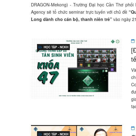
DRAGON-Mekong) - Trường Đại học Cần Thơ phối hợp
Agency sẽ tổ chức seminar trực tuyến với chủ đề
“Qu
Long dành cho cán bộ, thanh niên trẻ”
vào ngày 21
HỌC TẬP - NCKH
[
t
Và
ch
Co
đư
gi
tạ
HỌC TẬP - NCKH