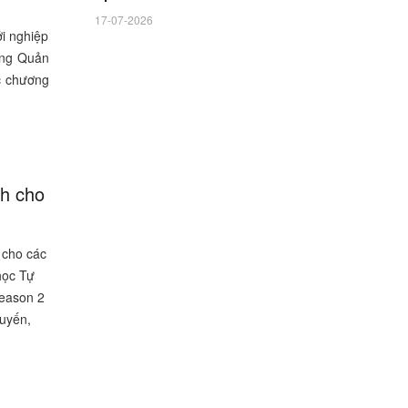
17-07-2026
i nghiệp
òng Quản
ức chương
nh cho
 cho các
học Tự
Season 2
tuyến,