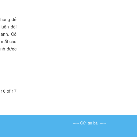
 chung để
luôn đòi
 anh. Có
g mắt các
anh được
10 of 17
----- Gửi tin bài -----