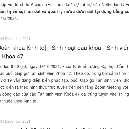
 với tổ chức Arcadis (Hà Lan) dưới sự tài trợ của Netherlands En
ản trị về sụt lún đất và quản lý nước dưới đất tại đồng bằng 
/12/2021.
06 December 2021
Đoàn khoa Kinh tế] - Sinh hoạt đầu khóa - Sinh viê
ế Khóa 47
o lúc 8:00 giờ, ngày 16/10/2021, khoa Kinh tế trường Đại học Cần T
ức buổi Gặp gỡ Tân sinh viên Khóa 47. Theo đó, trong bối cảnh tình 
vid-19 vẫn đang diễn biến phức tạp, buổi Gặp gỡ Tân sinh viên Kh
ợc diễn ra theo hình thức trực tuyến trên nền tảng Zoom Meeting với
a đông đảo của các Tân sinh viên Khóa 47 đã trúng tuyển vào 11 n
o thuộc khoa Kinh tế.
06 December 2021