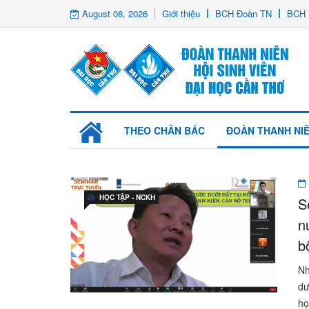
August 08, 2026
Giới thiệu
BCH Đoàn TN
BCH 
THEO CHÂN BÁC
ĐOÀN THANH NI
HỌC TẬP - NCKH
S
n
b
Nh
dư
họ