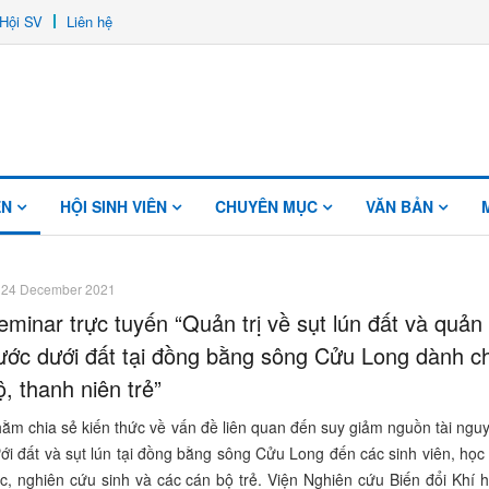
Hội SV
Liên hệ
ÊN
HỘI SINH VIÊN
CHUYÊN MỤC
VĂN BẢN
24 December 2021
eminar trực tuyến “Quản trị về sụt lún đất và quản 
ước dưới đất tại đồng bằng sông Cửu Long dành c
ộ, thanh niên trẻ”
ằm chia sẻ kiến thức về vấn đề liên quan đến suy giảm nguồn tài ngu
ới đất và sụt lún tại đồng bằng sông Cửu Long đến các sinh viên, học
c, nghiên cứu sinh và các cán bộ trẻ. Viện Nghiên cứu Biến đổi Khí 