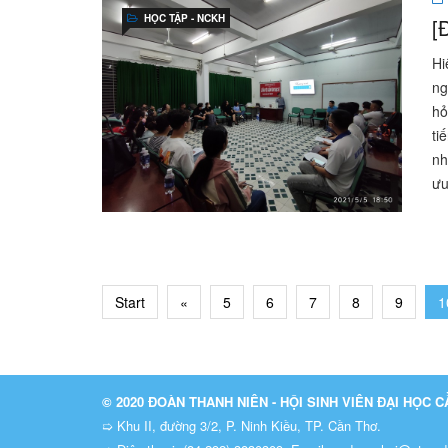
HỌC TẬP - NCKH
[
Hi
ng
hỏ
ti
nh
ưu
Start
«
5
6
7
8
9
1
© 2020 ĐOÀN THANH NIÊN - HỘI SINH VIÊN ĐẠI HỌC 
➯ Khu II, đường 3/2, P. Ninh Kiều, TP. Cần Thơ.