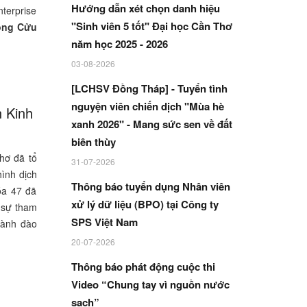
Hướng dẫn xét chọn danh hiệu
terprise
"Sinh viên 5 tốt" Đại học Cần Thơ
sông Cửu
năm học 2025 - 2026
03-08-2026
[LCHSV Đồng Tháp] - Tuyển tình
nguyện viên chiến dịch "Mùa hè
n Kinh
xanh 2026" - Mang sức sen về đất
biên thùy
hơ đã tổ
31-07-2026
hình dịch
Thông báo tuyển dụng Nhân viên
óa 47 đã
xử lý dữ liệu (BPO) tại Công ty
 sự tham
SPS Việt Nam
gành đào
20-07-2026
Thông báo phát động cuộc thi
Video “Chung tay vì nguồn nước
sạch”