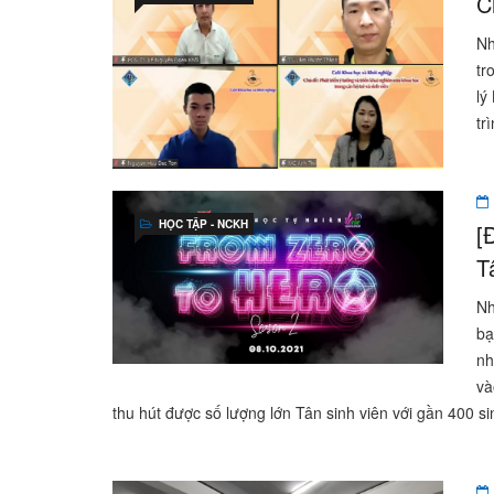
C
Nh
tr
lý
tr
HỌC TẬP - NCKH
[
T
Nh
bạ
nh
và
thu hút được số lượng lớn Tân sinh viên với gần 400 s