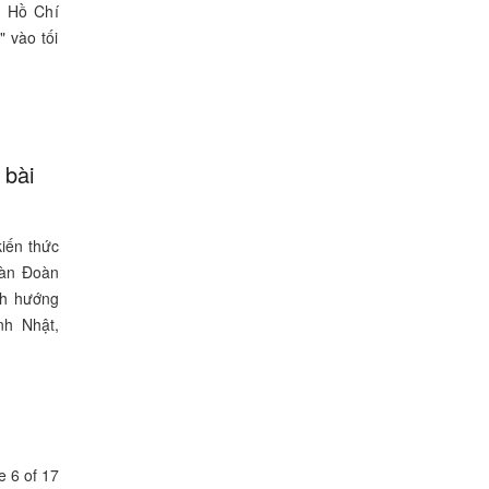
n Hồ Chí
 vào tối
 bài
iến thức
oàn Đoàn
nh hướng
nh Nhật,
 6 of 17