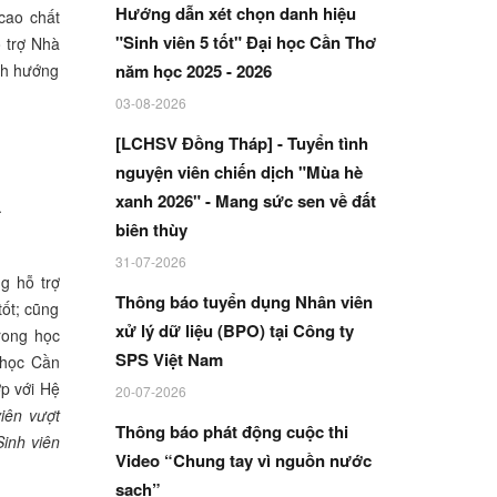
Hướng dẫn xét chọn danh hiệu
cao chất
"Sinh viên 5 tốt" Đại học Cần Thơ
 trợ Nhà
ịnh hướng
năm học 2025 - 2026
03-08-2026
[LCHSV Đồng Tháp] - Tuyển tình
nguyện viên chiến dịch "Mùa hè
xanh 2026" - Mang sức sen về đất
-
biên thùy
31-07-2026
g hỗ trợ
Thông báo tuyển dụng Nhân viên
tốt; cũng
xử lý dữ liệu (BPO) tại Công ty
rong học
SPS Việt Nam
 học Cần
p với Hệ
20-07-2026
viên vượt
Thông báo phát động cuộc thi
inh viên
Video “Chung tay vì nguồn nước
sạch”