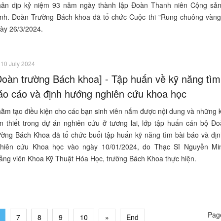
ân dịp kỷ niệm 93 năm ngày thành lập Đoàn Thanh niên Cộng sả
nh. Đoàn Trường Bách khoa đã tổ chức Cuộc thi "Rung chuông vàng"
ày 26/3/2024.
10 July 2024
Đoàn trường Bách khoa] - Tập huấn về kỹ năng tìm
áo cáo và định hướng nghiên cứu khoa học
ằm tạo điều kiện cho các bạn sinh viên nắm được nội dung và những k
n thiết trong dự án nghiên cứu ở tương lai, lớp tập huấn cán bộ Đ
ường Bách Khoa đã tổ chức buổi tập huấn kỹ năng tìm bài báo và đị
hiên cứu Khoa học vào ngày 10/01/2024, do Thạc Sĩ Nguyễn Mi
ảng viên Khoa Kỹ Thuật Hóa Học, trường Bách Khoa thực hiện.
Page
7
8
9
10
»
End