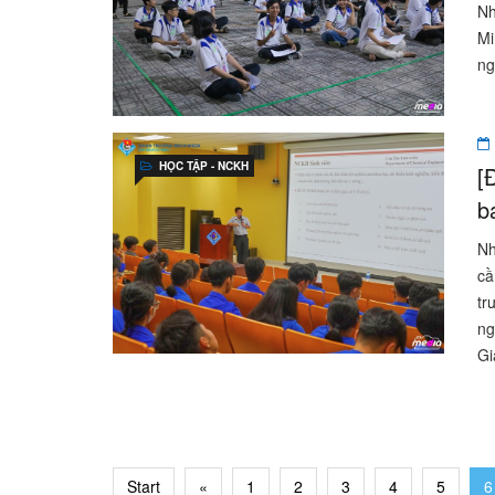
Nh
Mi
ng
HỌC TẬP - NCKH
[
b
Nh
cầ
tr
ng
Gi
Start
«
1
2
3
4
5
6