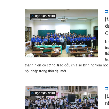
HỌC TẬP - NCKH
[
đ
C
Nh
tr
th
tí
thanh niên có cơ hội trao đổi, chia sẻ kinh nghiệm h
hội nhập trong thời đại mới.
HỌC TẬP - NCKH
[
n