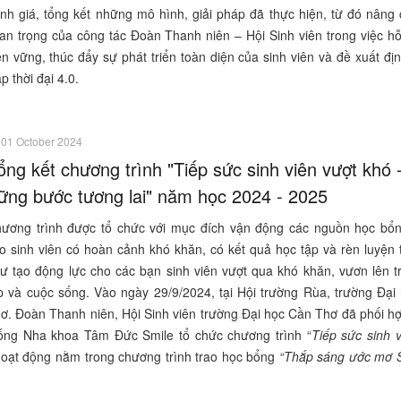
nh giá, tổng kết những mô hình, giải pháp đã thực hiện, từ đó nâng 
an trọng của công tác Đoàn Thanh niên – Hội Sinh viên trong việc hỗ
n vững, thúc đẩy sự phát triển toàn diện của sinh viên và đề xuất đ
 thời đại 4.0.
01 October 2024
ổng kết chương trình "Tiếp sức sinh viên vượt khó 
ững bước tương lai" năm học 2024 - 2025
ương trình được tổ chức với mục đích vận động các nguồn học bổn
o sinh viên có hoàn cảnh khó khăn, có kết quả học tập và rèn luyện 
ư tạo động lực cho các bạn sinh viên vượt qua khó khăn, vươn lên t
p và cuộc sống. Vào ngày 29/9/2024, tại Hội trường Rùa, trường Đại
ơ. Đoàn Thanh niên, Hội Sinh viên trường Đại học Cần Thơ đã phối hợ
ống Nha khoa Tâm Đức Smile tổ chức chương trình “
Tiếp sức sinh 
hoạt động nằm trong chương trình trao học bổng
“Thắp sáng ước mơ S