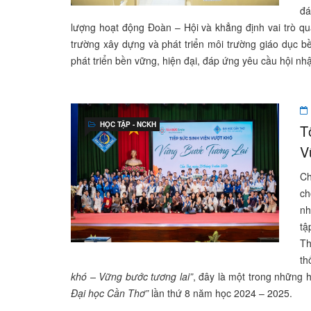
đá
lượng hoạt động Đoàn – Hội và khẳng định vai trò qu
trường xây dựng và phát triển môi trường giáo dục bề
phát triển bền vững, hiện đại, đáp ứng yêu cầu hội nhập
HỌC TẬP - NCKH
T
V
Ch
ch
nh
tậ
Th
th
khó – Vững bước tương lai”
, đây là một trong những 
Đại học Cần Thơ”
lần thứ 8 năm học 2024 – 2025.