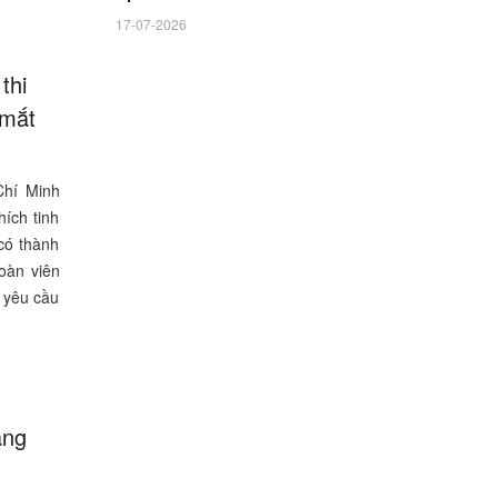
17-07-2026
thi
 mắt
Chí Minh
ích tinh
 có thành
đoàn viên
g yêu cầu
àng