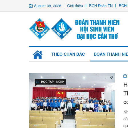
August 08, 2026
Giới thiệu
BCH Đoàn TN
BCH 
THEO CHÂN BÁC
ĐOÀN THANH NI
HỌC TẬP - NCKH
H
T
c
Nh
cô
qu