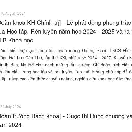
19 August 2024
Đoàn khoa KH Chính trị] - Lễ phát động phong trào 
ua Học tập, Rèn luyện năm học 2024 - 2025 và ra
LB Khoa học
ằm thiết thực lập thành tích chào mừng Đại hội Đoàn TNCS Hồ 
ường Đại học Cần Thơ, lần thứ XXI, nhiệm kỳ 2024 - 2027. Khuyến kh
ần thi đua, kịp thời vinh danh những tấm gương, Chi đoàn, sinh viên
ch tiêu biểu trong học tập và rèn luyện. Tạo môi trường phù hợp để 
ọc tập, nâng cao kiến thức chuyên ngành, nghiên cứu khoa học đáp ứn
22 July 2024
Đoàn trường Bách khoa] - Cuộc thi Rung chuông v
ăm 2024