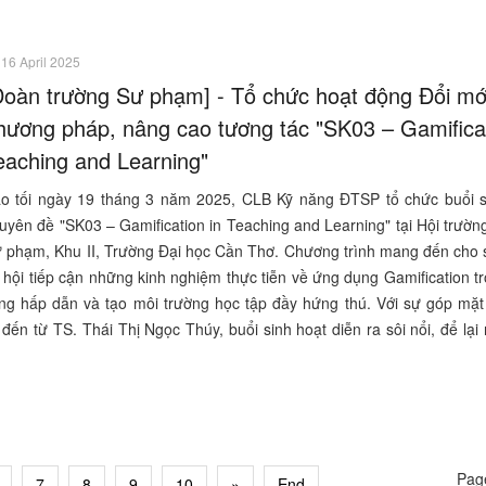
16 April 2025
Đoàn trường Sư phạm] - Tổ chức hoạt động Đổi mớ
hương pháp, nâng cao tương tác "SK03 – Gamificat
eaching and Learning"
o tối ngày 19 tháng 3 năm 2025, CLB Kỹ năng ĐTSP tổ chức buổi s
uyên đề "SK03 – Gamification in Teaching and Learning" tại Hội trườ
 phạm, Khu II, Trường Đại học Cần Thơ. Chương trình mang đến cho s
 hội tiếp cận những kinh nghiệm thực tiễn về ứng dụng Gamification t
iảng hấp dẫn và tạo môi trường học tập đầy hứng thú. Với sự góp mặt
n từ TS. Thái Thị Ngọc Thúy, buổi sinh hoạt diễn ra sôi nổi, để lại
Page
7
8
9
10
»
End