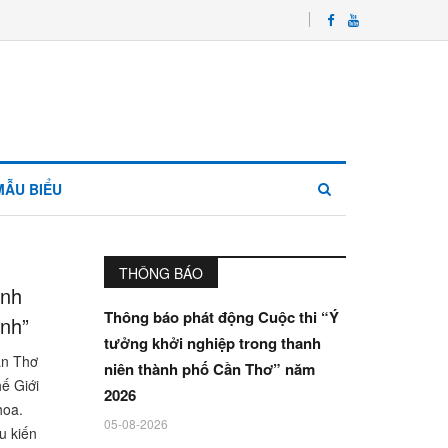
MẪU BIỂU
THÔNG BÁO
inh
Thông báo phát động Cuộc thi “Ý
ình”
tưởng khởi nghiệp trong thanh
ần Thơ
niên thành phố Cần Thơ” năm
ế Giới
2026
hoa.
05-08-2026
u kiến