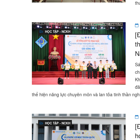
th
HỌC TẬP - NCKH
[
t
N
Sá
ch
Kh
đă
thể hiện năng lực chuyên môn và lan tỏa tinh thần ng
HỌC TẬP - NCKH
[
h