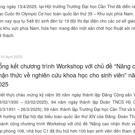
ng ngày 13/4/2025, tại Hội trường Trường Đại học Cần Thơ đã diễn ra
c Cuộc thi Olympic Cơ học toàn quốc lần thứ 35 – Khu vực phía Nam. 
m nay quy tụ 548 thí sinh đến từ 19 đội thi đại diện cho các cơ sở giá
c khu vực phía Nam, hứa hẹn mang đến một sân chơi học thuật sôi nổ
ử thách.
16 April 2025
ổng kết chương trình Workshop với chủ đề “Nâng 
hận thức về nghiên cứu khoa học cho sinh viên” n
025
iết thực chào mừng kỷ niệm 95 năm ngày thành lập Đảng Cộng sản 
3/02/1930 – 03/02/2025), 94 năm ngày thành lập Đoàn TNCS Hồ 
6/3/1931 – 26/3/2025); 59 năm thành lập Trường Đại học Cần Thơ và l
ch hướng tới Đại hội đại biểu toàn quốc lần thứ XIV của Đảng. Đoàn T
thành công chương trình Workshop với chủ đề "Nâng cao nhận thức v
tại phòng 106, nhà học C1 đã thu hút hơn 100 bạn sinh viên đến tham 