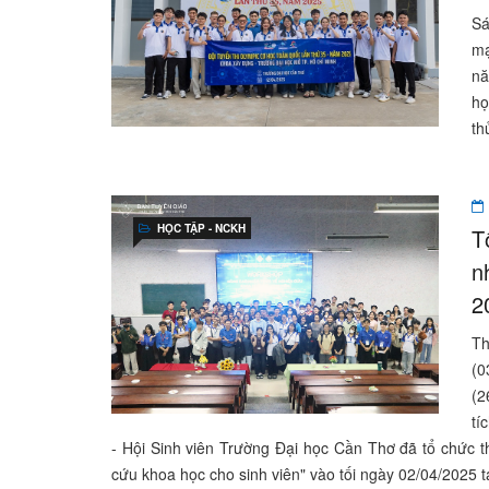
Sá
mạ
nă
họ
th
HỌC TẬP - NCKH
T
n
2
Th
(0
(2
tí
- Hội Sinh viên Trường Đại học Cần Thơ đã tổ chức 
cứu khoa học cho sinh viên" vào tối ngày 02/04/2025 