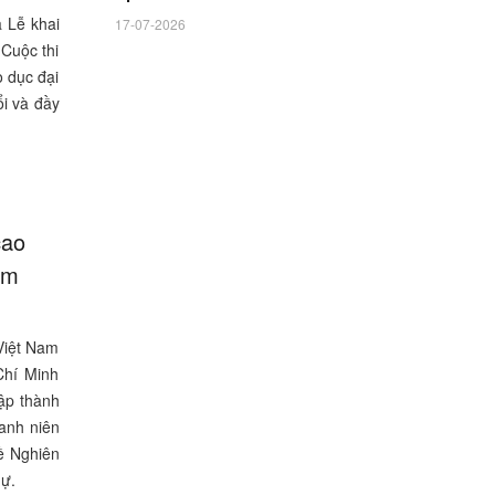
 Lễ khai
17-07-2026
Cuộc thi
o dục đại
i và đầy
cao
ăm
Việt Nam
Chí Minh
ập thành
hanh niên
ề Nghiên
dự.