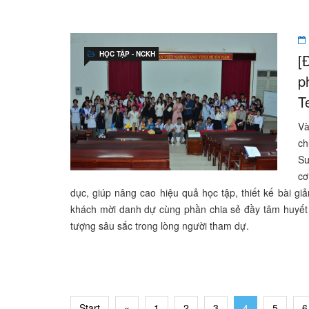
HỌC TẬP - NCKH
[
p
T
Và
ch
Sư
cơ
dục, giúp nâng cao hiệu quả học tập, thiết kế bài g
khách mời danh dự cùng phần chia sẻ đầy tâm huyết đế
tượng sâu sắc trong lòng người tham dự.
Start
«
1
2
3
4
5
6