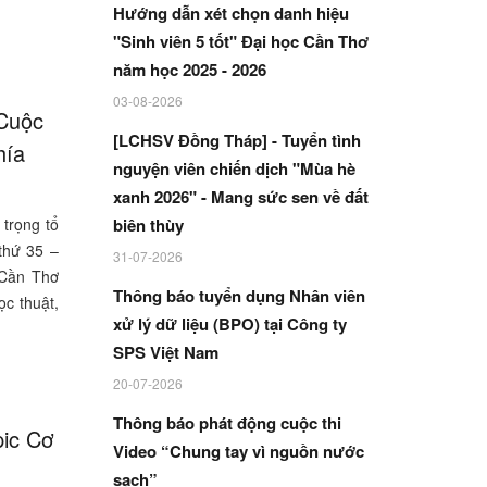
Hướng dẫn xét chọn danh hiệu
"Sinh viên 5 tốt" Đại học Cần Thơ
năm học 2025 - 2026
03-08-2026
 Cuộc
[LCHSV Đồng Tháp] - Tuyển tình
hía
nguyện viên chiến dịch "Mùa hè
xanh 2026" - Mang sức sen về đất
trọng tổ
biên thùy
thứ 35 –
31-07-2026
 Cần Thơ
Thông báo tuyển dụng Nhân viên
ọc thuật,
xử lý dữ liệu (BPO) tại Công ty
SPS Việt Nam
20-07-2026
Thông báo phát động cuộc thi
pic Cơ
Video “Chung tay vì nguồn nước
sạch”