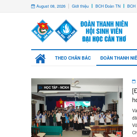
August 08, 2026
Giới thiệu
BCH Đoàn TN
BCH 
THEO CHÂN BÁC
ĐOÀN THANH NI
HỌC TẬP - NCKH
[
h
Và
đã
Vô
Ch