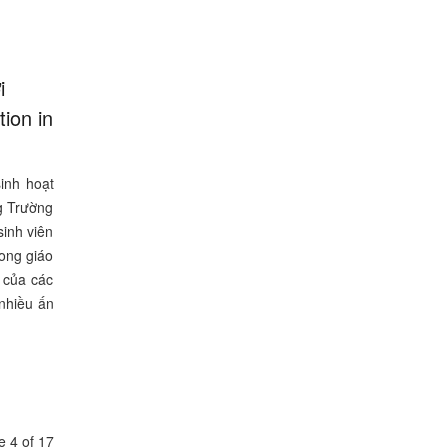
i
ion in
inh hoạt
ng Trường
inh viên
rong giáo
 của các
 nhiều ấn
 4 of 17