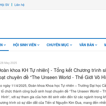
Hội SV
Liên hệ
ÊN
HỘI SINH VIÊN
CHUYÊN MỤC
VĂN BẢN
28 May 2025
Đoàn khoa KH Tự nhiên] - Tổng kết Chương trình s
oạt chuyên đề “The Unseen World - Thế Giới Vô H
o ngày 11/4/2025, Đoàn khoa Khoa học Tự nhiên – Trường Đại học C
 tổ chức thành công buổi sinh hoạt chuyên đề “The Unseen World – Th
 Hình”, với sự tham gia của hơn 80 sinh viên đến từ các ngành trong k
ương trình có sự dẫn dắt của Tiến sĩ Nguyễn Kim Đua, mang đến nhiề