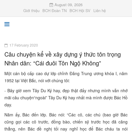
August 09, 2026
Giới thiệu
BCH Đoàn TN
BCH Hội SV
Liên hệ
17 February 2020
Câu chuyện kể về xây dựng ý thức tôn trọng
Nhân dân: “Cái đuôi Tôn Ngộ Không”
Một cán bộ cấp cao dự lớp chỉnh Đảng Trung ương khóa I, năm
1952 tại Việt Bắc, nói với chúng tôi:
- Bây giờ xem Tây Du Ký hay, đẹp thật đấy nhưng mình vẫn nhớ
mãi câu chuyện“ngoài” Tây Du Ký hay nhất mà mình được Bác Hồ
dạy.
Năm ấy, Bác đến lớp. Bác nói: “Các cô, các chú (bao giờ Bác
cũng gọi các cô trước, đồng bào, chiến sỹ trước học đã căng
thẳng, nên Bác đề nghị tối nay nghỉ học để Bác cháu ta nói