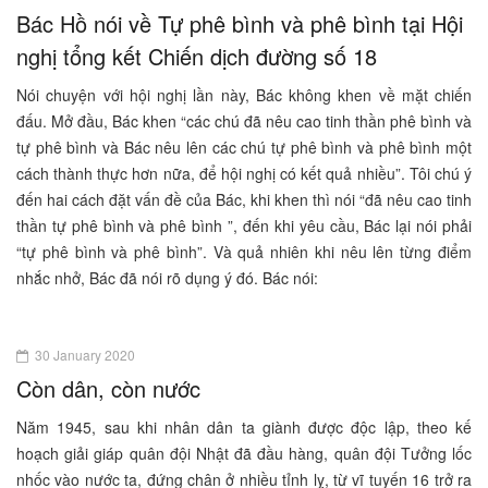
Bác Hồ nói về Tự phê bình và phê bình tại Hội
nghị tổng kết Chiến dịch đường số 18
Nói chuyện với hội nghị lần này, Bác không khen về mặt chiến
đấu. Mở đầu, Bác khen “các chú đã nêu cao tinh thần phê bình và
tự phê bình và Bác nêu lên các chú tự phê bình và phê bình một
cách thành thực hơn nữa, để hội nghị có kết quả nhiều”. Tôi chú ý
đến hai cách đặt vấn đề của Bác, khi khen thì nói “đã nêu cao tinh
thần tự phê bình và phê bình ”, đến khi yêu cầu, Bác lại nói phải
“tự phê bình và phê bình”. Và quả nhiên khi nêu lên từng điểm
nhắc nhở, Bác đã nói rõ dụng ý đó. Bác nói:
30 January 2020
Còn dân, còn nước
Năm 1945, sau khi nhân dân ta giành được độc lập, theo kế
hoạch giải giáp quân đội Nhật đã đầu hàng, quân đội Tưởng lốc
nhốc vào nước ta, đứng chân ở nhiều tỉnh lỵ, từ vĩ tuyến 16 trở ra