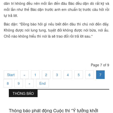
dân trí không đều nên mỗi lần đến đâu Bác đều dặn dò rất kỹ và
mỗi lần như thế Bác dặn trước anh em chuẩn bị trước câu hỏi rồi
tự trả lời.
Bác dặn: "Đồng bào hỏi gì nếu biết đến đâu thì chú nói đến đấy.
Không được nói lung tung, tuyệt đối không được nói bừa, nói ẩu.
Chỗ nào không hiểu thì nói là sẽ trao đổi rồi trả lời sau."
Page 7 of 9
Start
«
1
2
3
4
5
6
7
8
9
»
End
THÔNG BÁO
Thông báo phát động Cuộc thi “Ý tưởng khởi